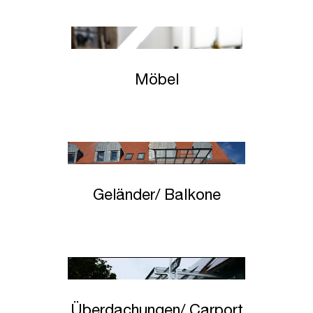
Möbel
Geländer
/ Balk
one
Überdachungen/ Carport