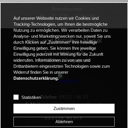
Betriebszeiten:
Mo – Fr: 7:00 – 16:00 Uhr
Auf unserer Webseite nutzen wir Cookies und
Tracking-Technologien, um Ihnen die bestmögliche
Nutzung zu ermöglichen. Wir verarbeiten Daten zu
Analyse- und Marketingzwecken nur, soweit Sie uns
Holz- und Metallbau Merkel
durch Klicken auf „Zustimmen“ Ihre freiwillige
Einwilligung geben. Sie können Ihre jeweilige
Frickenhöchstadt 8
Einwilligung jederzeit mit Wirkung für die Zukunft
91487 Vestenbergsgreuth
widerrufen. Informationen zu von uns und
Drittanbietern eingesetzten Technologien sowie zum
Widerruf finden Sie in unserer
Datenschutzerklärung.
Telefon:
09552 - 66 33
Statistiken
E-Mail:
info@holz-und-metallbau.de
Zustimmen
Ablehnen