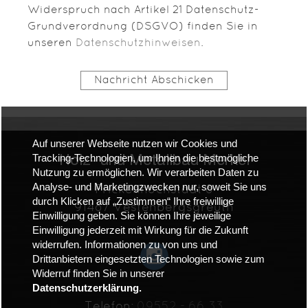
Widerspruch nach Artikel 21 Datenschutz-
Grundverordnung (DSGVO) finden Sie in
unseren
Datenschutzhinweisen
.
Nachricht Abschicken
Auf unserer Webseite nutzen wir Cookies und
Tracking-Technologien, um Ihnen die bestmögliche
Holz- und Metallbau Merkel
Nutzung zu ermöglichen. Wir verarbeiten Daten zu
Analyse- und Marketingzwecken nur, soweit Sie uns
Frickenhöchstadt 8
durch Klicken auf „Zustimmen“ Ihre freiwillige
91487 Vestenbergsgreuth
Einwilligung geben. Sie können Ihre jeweilige
Einwilligung jederzeit mit Wirkung für die Zukunft
widerrufen. Informationen zu von uns und
Drittanbietern eingesetzten Technologien sowie zum
Widerruf finden Sie in unserer
Datenschutzerklärung.
Telefon:
09552 - 66 33